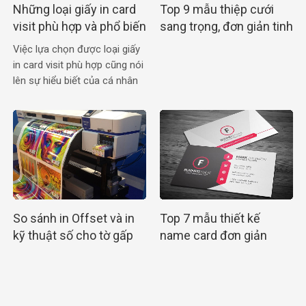
Những loại giấy in card
Top 9 mẫu thiệp cưới
visit phù hợp và phổ biến
sang trọng, đơn giản tinh
nhất
tế cho cô dâu chú rể
Việc lựa chọn được loại giấy
in card visit phù hợp cũng nói
lên sự hiểu biết của cá nhân
đang sử dụng chúng
So sánh in Offset và in
Top 7 mẫu thiết kế
kỹ thuật số cho tờ gấp
name card đơn giản
A4 chi tiết nhất
sang trọng tinh tế