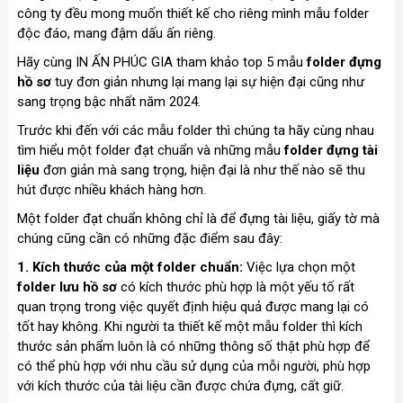
công ty đều mong muốn thiết kế cho riêng mình mẫu folder
độc đáo, mang đậm dấu ấn riêng.
Hãy cùng IN ẤN PHÚC GIA tham khảo top 5 mẫu
folder đựng
hồ sơ
tuy đơn giản nhưng lại mang lại sự hiện đại cũng như
sang trọng bậc nhất năm 2024.
Trước khi đến với các mẫu folder thì chúng ta hãy cùng nhau
tìm hiểu một folder đạt chuẩn và những mẫu
folder đựng tài
liệu
đơn giản mà sang trọng, hiện đại là như thế nào sẽ thu
hút được nhiều khách hàng hơn.
Một folder đạt chuẩn không chỉ là để đựng tài liệu, giấy tờ mà
chúng cũng cần có những đặc điểm sau đây:
1. Kích thước của một folder chuẩn:
Việc lựa chọn một
folder lưu hồ sơ
có kích thước phù hợp là một yếu tố rất
quan trọng trong việc quyết định hiệu quả được mang lại có
tốt hay không. Khi người ta thiết kế một mẫu folder thì kích
thước sản phẩm luôn là có những thông số thật phù hợp để
có thể phù hợp với nhu cầu sử dụng của mỗi người, phù hợp
với kích thước của tài liệu cần được chứa đựng, cất giữ.