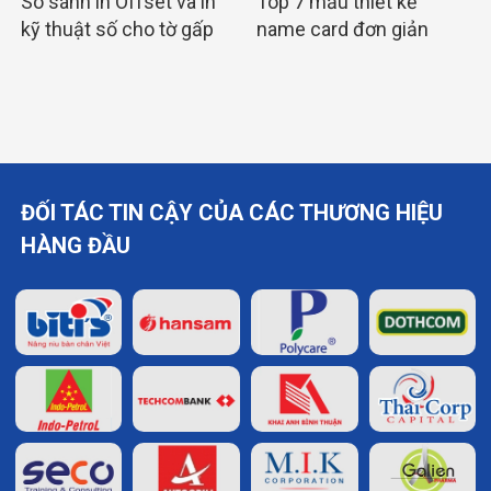
So sánh in Offset và in
Top 7 mẫu thiết kế
kỹ thuật số cho tờ gấp
name card đơn giản
A4 chi tiết nhất
sang trọng tinh tế
ĐỐI TÁC TIN CẬY CỦA CÁC THƯƠNG HIỆU
HÀNG ĐẦU