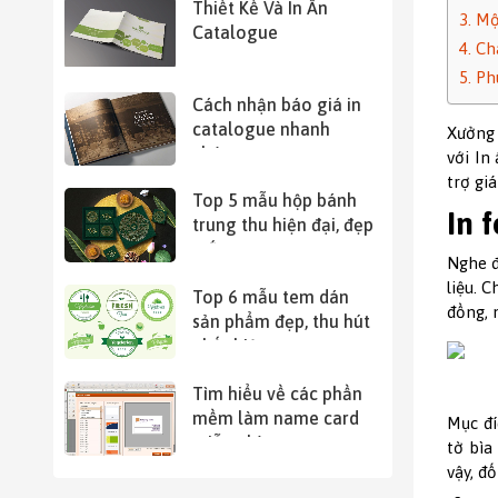
Thiết Kế Và In Ấn
3. Mộ
Catalogue
4. Ch
5. Ph
Cách nhận báo giá in
catalogue nhanh
Xưởng 
chóng
với In
trợ gi
Top 5 mẫu hộp bánh
In f
trung thu hiện đại, đẹp
mắt
Nghe đ
liệu. 
Top 6 mẫu tem dán
đồng, 
sản phẩm đẹp, thu hút
nhất hiện nay
Tìm hiểu về các phần
mềm làm name card
Mục đí
miễn phí
tờ bìa
vậy, đ