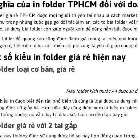
ghĩa của in folder TPHCM đối với d
der giá rẻ TPHCM được mọi người truyền tai nhau là cách marketi
hư trong những cuộc gặp gỡ đối tác làm ăn, các tờ bìa folder với
ó, sử dụng bìa folder còn giúp người xem dễ dàng nắm bắt được n
n folder để quảng cáo cũng được đánh giá mang lại hiệu quả kh
 giá rẻ, tiết kiệm được rất nhiều chi phí cũng là yếu tố giúp chúng
 số kiểu in folder giá rẻ hiện nay
older loại cơ bản, giá rẻ
Mẫu folder kích thước A4 được sử 
 kiểu in được biết đến rất phổ biến và cũng là loại được sử dụng n
ng được cỡ giấy A4. Hơn nữa, đây cũng được xem là kiểu in folder
 thống nhưng nó vẫn duy trì được sức hút cho đến tận bây giờ.
older giá rẻ với 2 tai gấp
ìa này thường được sử dụng đựng hồ sơ hay hợp đồng quan trọng. Bở