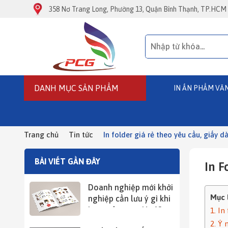
358 Nơ Trang Long, Phường 13, Quận Bình Thạnh, TP.HCM
DANH MỤC SẢN PHẨM
IN ẤN PHẨM VĂ
In Folder Giá Rẻ - In Kẹp File - In Bìa Đựng Hồ Sơ
In Catalogue Đóng Lò Xo - Đóng Ghim
In Card - In Name Card – In Danh Thiếp
In Phiếu Thu - In Phiếu Chi - In Hóa Đơn Bán Lẻ
In Tem Nhãn Decal Giấy
Trang chủ
Tin tức
In folder giá rẻ theo yêu cầu, giấy 
BÀI VIẾT GẦN ĐÂY
In F
Doanh nghiệp mới khởi
Mục 
nghiệp cần lưu ý gì khi
in catalogue giá rẻ?
1. In
2. Ý