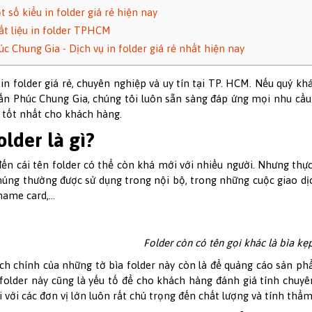
t số kiểu in folder giá rẻ hiện nay
ất liệu in folder TPHCM
úc Chung Gia - Dịch vụ in folder giá rẻ nhất hiện nay
in folder giá rẻ, chuyên nghiệp và uy tín tại TP. HCM. Nếu quý kh
 ấn Phúc Chung Gia, chúng tôi luôn sẵn sàng đáp ứng mọi nhu cầu 
á tốt nhất cho khách hàng.
older là gì?
ến cái tên folder có thể còn khá mới với nhiều người. Nhưng thực 
Chúng thường được sử dụng trong nội bộ, trong những cuộc giao d
name card,…
Folder còn có tên gọi khác là bìa kẹp
ch chính của những tờ bìa folder này còn là để quảng cáo sản ph
 folder này cũng là yếu tố để cho khách hàng đánh giá tính chuyê
ối với các đơn vị lớn luôn rất chú trọng đến chất lượng và tính thẩm 