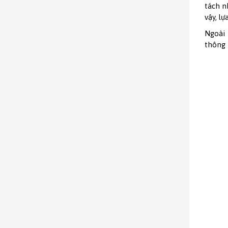
tách n
vậy, lự
Ngoài 
thông 