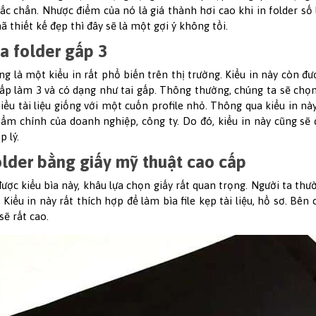
ắc chắn. Nhược điểm của nó là giá thành hơi cao khi in folder số
 thiết kế đẹp thì đây sẽ là một gợi ý không tồi.
ìa folder gấp 3
ng là một kiểu in rất phổ biến trên thị trường. Kiểu in này còn đượ
ấp làm 3 và có dạng như tai gấp. Thông thường, chúng ta sẽ chọn 
iều tài liệu giống với một cuốn profile nhỏ. Thông qua kiểu in n
ẩm chính của doanh nghiệp, công ty. Do đó, kiểu in này cũng sẽ 
p lý.
older bằng giấy mỹ thuật cao cấp
được kiểu bìa này, khâu lựa chọn giấy rất quan trọng. Người ta th
 Kiểu in này rất thích hợp để làm bìa file kẹp tài liệu, hồ sơ. Bên
sẽ rất cao.