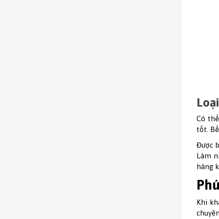
Loại
Có thể
tốt. B
Được b
Làm nh
hàng k
Phú
Khi kh
chuyên