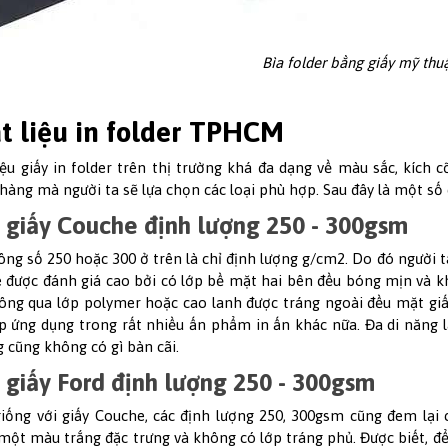
Bìa folder bằng giấy mỹ thu
t liệu in folder TPHCM
iệu giấy in folder trên thị trường khá đa dạng về màu sắc, kích c
hàng mà người ta sẽ lựa chọn các loại phù hợp. Sau đây là một số c
 giấy Couche định lượng 250 - 300gsm
ông số 250 hoặc 300 ở trên là chỉ định lượng g/cm2. Do đó người t
 được đánh giá cao bởi có lớp bề mặt hai bên đều bóng mịn và kh
ông qua lớp polymer hoặc cao lanh được tráng ngoài đều mặt giấy.
p ứng dụng trong rất nhiều ấn phẩm in ấn khác nữa. Đa di năng l
 cũng không có gì bàn cãi.
 giấy Ford định lượng 250 - 300gsm
iống với giấy Couche, các định lượng 250, 300gsm cũng đem lại c
ột màu trắng đặc trưng và không có lớp tráng phủ. Được biết, để s