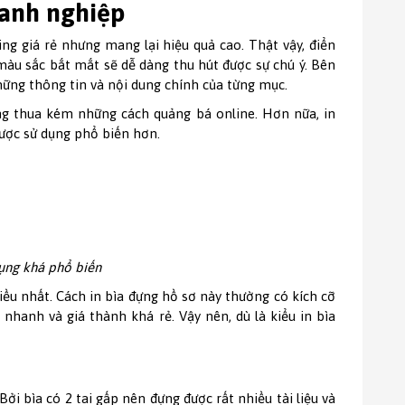
oanh nghiệp
ng giá rẻ nhưng mang lại hiệu quả cao. Thật vậy, điển
 màu sắc bắt mắt sẽ dễ dàng thu hút được sự chú ý. Bên
hững thông tin và nội dung chính của từng mục.
ông thua kém những cách quảng bá online. Hơn nữa, in
 được sử dụng phổ biến hơn.
dụng khá phổ biến
hiều nhất. Cách in bìa đựng hồ sơ này thường có kích cỡ
 nhanh và giá thành khá rẻ. Vậy nên, dù là kiểu in bìa
i bìa có 2 tai gấp nên đựng được rất nhiều tài liệu và