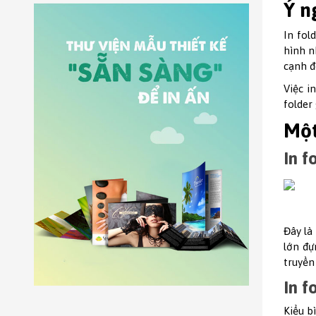
Ý n
In fol
hình n
cạnh đ
Việc i
folder
Một
In f
Đây là
lớn đự
truyền
In f
Kiểu b