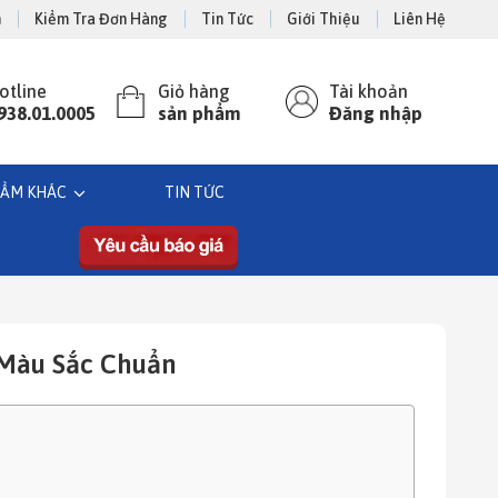
n
Kiểm Tra Đơn Hàng
Tin Tức
Giới Thiệu
Liên Hệ
otline
Giỏ hàng
Tài khoản
938.01.0005
sản phẩm
Đăng nhập
HẨM KHÁC
TIN TỨC
, Màu Sắc Chuẩn