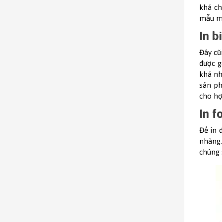
khá ch
mẫu mã
In b
Đây cũ
được g
khá nh
sản ph
cho hợ
In f
Để in 
nhàng.
chúng 