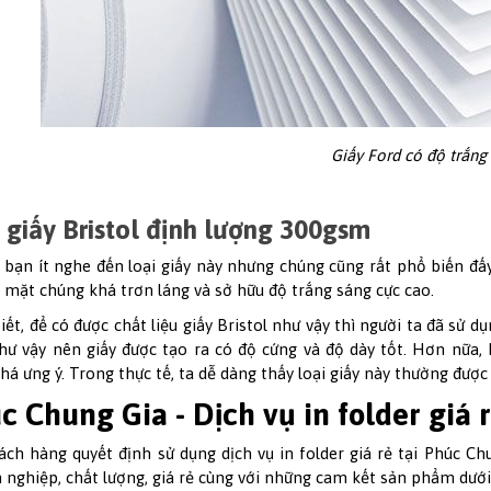
Giấy Ford có độ trắng
 giấy Bristol định lượng 300gsm
 bạn ít nghe đến loại giấy này nhưng chúng cũng rất phổ biến đấy.
ề mặt chúng khá trơn láng và sở hữu độ trắng sáng cực cao.
iết, để có được chất liệu giấy Bristol như vậy thì người ta đã sử d
ư vậy nên giấy được tạo ra có độ cứng và độ dày tốt. Hơn nữa
há ưng ý. Trong thực tế, ta dễ dàng thấy loại giấy này thường được 
c Chung Gia - Dịch vụ in folder giá 
ách hàng quyết định sử dụng dịch vụ in folder giá rẻ tại Phúc C
 nghiệp, chất lượng, giá rẻ cùng với những cam kết sản phẩm dưới