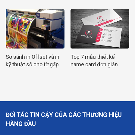
đang sử dụng chúng
So sánh in Offset và in
Top 7 mẫu thiết kế
kỹ thuật số cho tờ gấp
name card đơn giản
A4 chi tiết nhất
sang trọng tinh tế
ĐỐI TÁC TIN CẬY CỦA CÁC THƯƠNG HIỆU
HÀNG ĐẦU