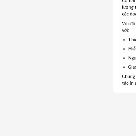
Có hàn
lượng 
các do
Với độ
với:
Thi
Miễ
Ngu
Gia
Chúng 
tác in