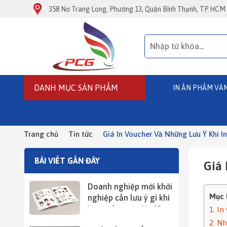
358 Nơ Trang Long, Phường 13, Quận Bình Thạnh, TP.HCM
DANH MỤC SẢN PHẨM
IN ẤN PHẨM VĂ
In Folder Giá Rẻ - In Kẹp File - In Bìa Đựng Hồ Sơ
In Catalogue Đóng Lò Xo - Đóng Ghim
In Card - In Name Card – In Danh Thiếp
In Phiếu Thu - In Phiếu Chi - In Hóa Đơn Bán Lẻ
In Tem Nhãn Decal Giấy
Trang chủ
Tin tức
Giá In Voucher Và Những Lưu Ý Khi 
BÀI VIẾT GẦN ĐÂY
Giá 
Doanh nghiệp mới khởi
Mục 
nghiệp cần lưu ý gì khi
in catalogue giá rẻ?
1. In
2. Nh