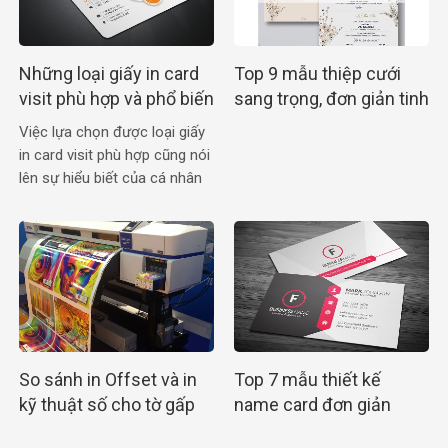
Những loại giấy in card
Top 9 mẫu thiệp cưới
visit phù hợp và phổ biến
sang trọng, đơn giản tinh
nhất
tế cho cô dâu chú rể
Việc lựa chọn được loại giấy
in card visit phù hợp cũng nói
lên sự hiểu biết của cá nhân
đang sử dụng chúng
So sánh in Offset và in
Top 7 mẫu thiết kế
kỹ thuật số cho tờ gấp
name card đơn giản
A4 chi tiết nhất
sang trọng tinh tế