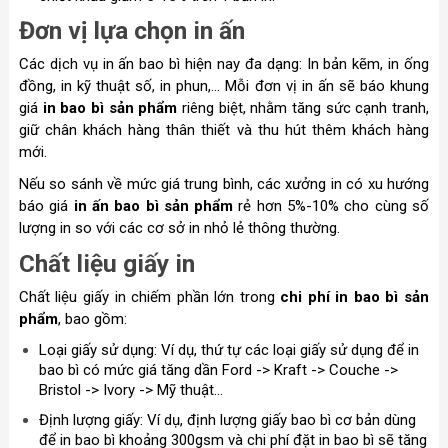
Đơn vị lựa chọn in ấn
Các dịch vụ in ấn bao bì hiện nay đa dạng: In bản kẽm, in ống
đồng, in kỹ thuật số, in phun,... Mỗi đơn vị in ấn sẽ báo khung
giá
in bao bì sản phẩm
riêng biệt, nhằm tăng sức cạnh tranh,
giữ chân khách hàng thân thiết và thu hút thêm khách hàng
mới.
Nếu so sánh về mức giá trung bình, các xưởng in có xu hướng
báo giá
in ấn bao bì sản phẩm
rẻ hơn 5%-10% cho cùng số
lượng in so với các cơ sở in nhỏ lẻ thông thường.
Chất liệu giấy in
Chất liệu giấy in chiếm phần lớn trong
chi phí in bao bì sản
phẩm
, bao gồm:
Loại giấy sử dụng: Ví dụ, thứ tự các loại giấy sử dụng để in
bao bì có mức giá tăng dần Ford -> Kraft -> Couche ->
Bristol -> Ivory -> Mỹ thuật...
Định lượng giấy: Ví dụ, định lượng giấy bao bì cơ bản dùng
để in bao bì khoảng 300gsm và chi phí đặt in bao bì sẽ tăng