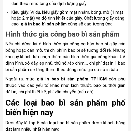
dần theo mức tăng của định lượng giấy.
Kiểu giấy: Ví dụ, kiểu giấy gồm mặt nhám, bóng, mờ (1 mặt
hoặc 2 mặt) và độ tinh khiết của giấy. Chất lượng giấy càng
cao,
giá in bao bì sản phẩm
cũng sẽ cao tương ứng.
Hình thức gia công bao bì sản phẩm
Nếu chỉ dừng lại ở hình thức gia công cơ bản bao bì giấy cán
bóng hoặc cán mờ, thì chi phí in bao bì sẽ tương đối rẻ. Nhưng
khi quý khách lựa chọn thêm các hình thức gia công khác: UV
định hình, xỏ dây, ép nhũ, thủ nổi/ép chìm,... chi phí đặt in 1 bao
bì sản phẩm sẽ tăng thêm theo đúng mức giá cơ sở in báo.
Ngoài ra, mức
giá in bao bì sản phẩm TPHCM
còn phụ
thuộc vào các yếu tố khác như: kích thước bao bì, thời gian
đặt in, chi phí thiết kế, phí vận chuyển (nếu có).
Các loại bao bì sản phẩm phổ
biến hiện nay
Dưới đây là top 5 các loại bao bì sản phẩm được khách hàng
đặt làm nhiều nhất hiện nay: