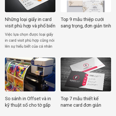
Những loại giấy in card
Top 9 mẫu thiệp cưới
visit phù hợp và phổ biến
sang trọng, đơn giản tinh
nhất
tế cho cô dâu chú rể
Việc lựa chọn được loại giấy
in card visit phù hợp cũng nói
lên sự hiểu biết của cá nhân
đang sử dụng chúng
So sánh in Offset và in
Top 7 mẫu thiết kế
kỹ thuật số cho tờ gấp
name card đơn giản
A4 chi tiết nhất
sang trọng tinh tế