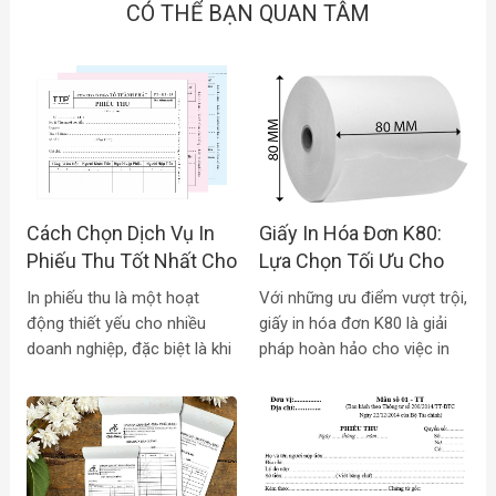
CÓ THỂ BẠN QUAN TÂM
Cách Chọn Dịch Vụ In
Giấy In Hóa Đơn K80:
Phiếu Thu Tốt Nhất Cho
Lựa Chọn Tối Ưu Cho
Doanh Nghiệp
Việc In Hóa Đơn Hiệu
In phiếu thu là một hoạt
Với những ưu điểm vượt trội,
Quả
động thiết yếu cho nhiều
giấy in hóa đơn K80 là giải
doanh nghiệp, đặc biệt là khi
pháp hoàn hảo cho việc in
họ giao dịch với số lượng lớn
hóa đơn nhanh chóng, tiết
khách hàng. Tuy nhiên, việc
kiệm và hiệu quả. Hãy cùng
in ấn số lượng lớn phiếu thu
Phúc Chung Gia tìm hiểu chi
có thể tốn kém chi phí nếu
tiết về giấy in hóa đơn K80
không được thực hiện hiệu
cũng như những ưu điểm