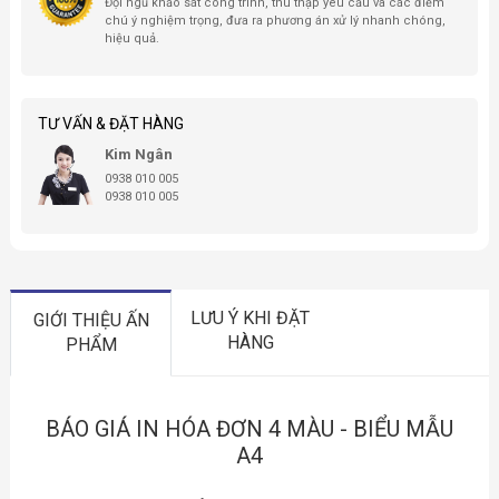
Đội ngũ khảo sát công trình, thu thập yêu cầu và các điểm
chú ý nghiệm trọng, đưa ra phương án xử lý nhanh chóng,
hiệu quả.
TƯ VẤN & ĐẶT HÀNG
Kim Ngân
0938 010 005
0938 010 005
LƯU Ý KHI ĐẶT
GIỚI THIỆU ẤN
HÀNG
PHẨM
BÁO GIÁ IN HÓA ĐƠN 4 MÀU - BIỂU MẪU
A4