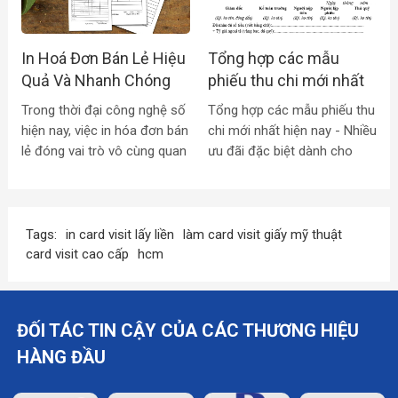
quả.
của loại giấy này.
In Hoá Đơn Bán Lẻ Hiệu
Tổng hợp các mẫu
Quả Và Nhanh Chóng
phiếu thu chi mới nhất
trên thị trường
Trong thời đại công nghệ số
Tổng hợp các mẫu phiếu thu
hiện nay, việc in hóa đơn bán
chi mới nhất hiện nay - Nhiều
lẻ đóng vai trò vô cùng quan
ưu đãi đặc biệt dành cho
trọng đối với các doanh
các khách hàng in phiếu thu
nghiệp, đặc biệt là các cửa
chi - in biểu mẫu - in hóa
hàng bán lẻ. Hóa đơn bán lẻ
đơn tại TP. HCM và các tỉnh
không chỉ giúp ghi chép giao
lân cận.
Tags:
in card visit lấy liền
làm card visit giấy mỹ thuật
dịch, quản lý thu chi mà còn
card visit cao cấp
hcm
là công cụ marketing hiệu
quả để thu hút khách hàng
và xây dựng thương hiệu.
ĐỐI TÁC TIN CẬY CỦA CÁC THƯƠNG HIỆU
HÀNG ĐẦU